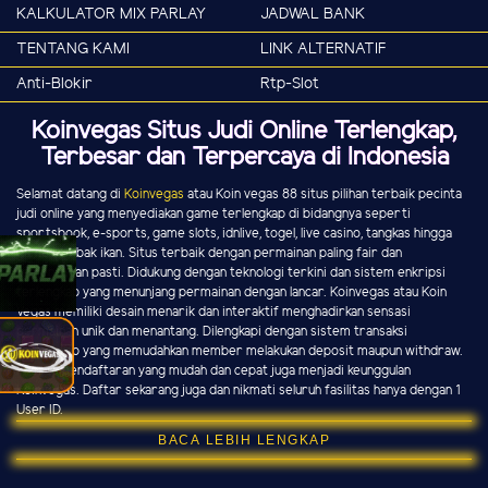
KALKULATOR MIX PARLAY
JADWAL BANK
TENTANG KAMI
LINK ALTERNATIF
Anti-Blokir
Rtp-Slot
Koinvegas Situs Judi Online Terlengkap,
Terbesar dan Terpercaya di Indonesia
Selamat datang di
Koinvegas
atau Koin vegas 88 situs pilihan terbaik pecinta
judi online yang menyediakan game terlengkap di bidangnya seperti
sportsbook, e-sports, game slots, idnlive, togel, live casino, tangkas hingga
game tembak ikan. Situs terbaik dengan permainan paling fair dan
kemenangan pasti. Didukung dengan teknologi terkini dan sistem enkripsi
terlengkap yang menunjang permainan dengan lancar. Koinvegas atau Koin
Vegas memiliki desain menarik dan interaktif menghadirkan sensasi
permainan unik dan menantang. Dilengkapi dengan sistem transaksi
terlengkap yang memudahkan member melakukan deposit maupun withdraw.
Proses pendaftaran yang mudah dan cepat juga menjadi keunggulan
Koinvegas. Daftar sekarang juga dan nikmati seluruh fasilitas hanya dengan 1
User ID.
BACA LEBIH LENGKAP