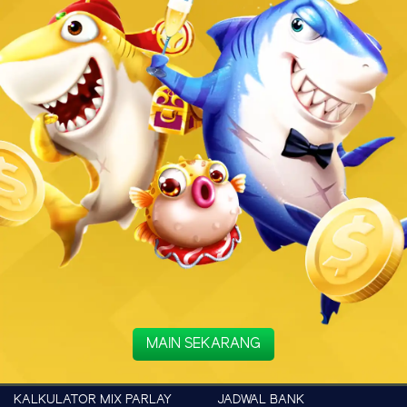
MAIN SEKARANG
KALKULATOR MIX PARLAY
JADWAL BANK